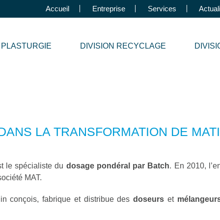
Accueil
Entreprise
Services
Actual
N PLASTURGIE
DIVISION RECYCLAGE
DIVIS
 DANS LA TRANSFORMATION DE MAT
 le spécialiste du
dosage pondéral par Batch
. En 2010, l’e
société MAT.
in conçois, fabrique et distribue des
doseurs
et
mélangeur